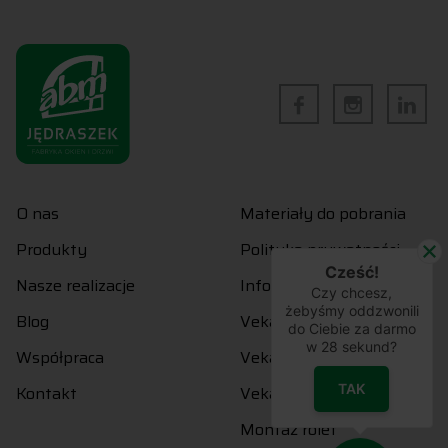
O nas
Materiały do pobrania
Produkty
Polityka prywatności
Cześć!
Nasze realizacje
Informacje prawne
Czy chcesz,
żebyśmy oddzwonili
Blog
Veka Perfectline
do Ciebie za darmo
w
28
sekund?
Współpraca
Veka Softline 82
TAK
Kontakt
Veka Softline 76
Montaż rolet