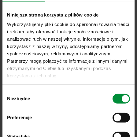
Czytaj dalej
Niniejsza strona korzysta z plików cookie
Wykorzystujemy pliki cookie do spersonalizowania treści
NASZE PRODUKTY
i reklam, aby oferować funkcje społecznościowe i
analizować ruch w naszej witrynie. Informacje o tym, jak
korzystasz z naszej witryny, udostępniamy partnerom
społecznościowym, reklamowym i analitycznym.
Partnerzy mogą połączyć te informacje z innymi danymi
otrzymanymi od Ciebie lub uzyskanymi podczas
korzystania z ich usług.
Wybór
Niezbędne
zgody
Preferencje
Nowy napęd do rolet Somfy S&SO-
Statystyka