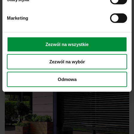
RS100 io HYBRID w ofercie ABM
Marketing
Uczyń ciszę w swoim domu nowym standardem
Czytaj dalej
Zezwól na wszystkie
NASZE PRODUKTY
Zezwól na wybór
Odmowa