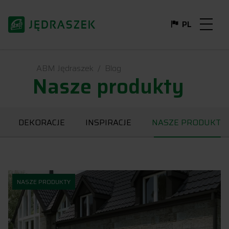
PL
DE
FR
EN
IT
ABM Jędraszek
Blog
Nasze produkty
DEKORACJE
INSPIRACJE
NASZE PRODUKTY
NASZE PRODUKTY