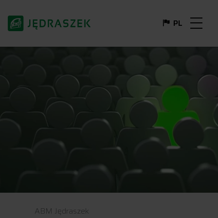
PL
DE
FR
EN
IT
ABM Jędraszek