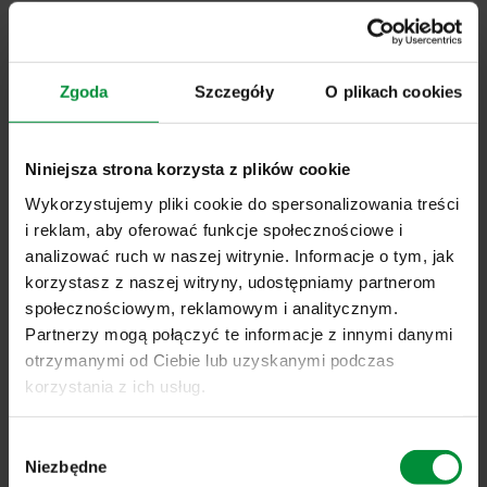
Przedstawicielka
Zgoda
Szczegóły
O plikach cookies
Handlowa/Przedstawiciel Handlowy na
rynki zagraniczne.
Niniejsza strona korzysta z plików cookie
Wykorzystujemy pliki cookie do spersonalizowania treści
Specjalista/ Specjalistka ds. obsługi
i reklam, aby oferować funkcje społecznościowe i
klienta eksportowego (z językiem
analizować ruch w naszej witrynie. Informacje o tym, jak
angielskim i/lub niderlandzkim).
korzystasz z naszej witryny, udostępniamy partnerom
społecznościowym, reklamowym i analitycznym.
Partnerzy mogą połączyć te informacje z innymi danymi
otrzymanymi od Ciebie lub uzyskanymi podczas
korzystania z ich usług.
Chcesz wiedzieć więcej?
Wybór
Poznaj naszych pracowników i ich punkt widzenia:
Niezbędne
zgody