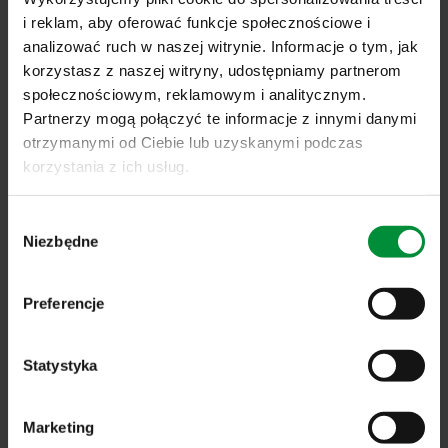
za pomocą przełącznika, pilota lub smartfona w opcji
i reklam, aby oferować funkcje społecznościowe i
wyposażonej w radiowy napęd elektryczny!
analizować ruch w naszej witrynie. Informacje o tym, jak
korzystasz z naszej witryny, udostępniamy partnerom
Jak zdecydować pomiędzy całkowitym zaciemnieniem
społecznościowym, reklamowym i analitycznym.
pomieszczenia, spowodowanego
roletami okiennymi
a
Partnerzy mogą połączyć te informacje z innymi danymi
ciekawskimi spojrzeniami sąsiadów? To niezwykle
otrzymanymi od Ciebie lub uzyskanymi podczas
korzystania z ich usług.
ciężki wybór. Wiemy, że niektóre rzeczy należy
zachować w tajemnicy i teraz mamy na to rozwiązanie,
Wybór
które nie organiczna dopływu światła słonecznego.
Niezbędne
zgody
Już teraz poznaj
NOWY PUNKT
WIDZENIA
i zapytaj
konsultanta o wycenę, dostępne systemy oraz
Preferencje
kolorystykę żaluzji fasadowych.
Udostępnij artykuł
Statystyka
Marketing