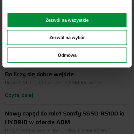
Powiązane artykuły
Zezwól na wszystkie
Bramy garażowe na systemach Aluprof już w
ofercie ABM Jędraszek
Zezwól na wybór
Otwórz się na nowe możliwości.
Odmowa
Czytaj dalej
Bo liczy się dobre wejście
Drzwi PIVOT DOOR w ofercie ABM Jędraszek
Czytaj dalej
Nowy napęd do rolet Somfy S&SO-RS100 io
HYBRID w ofercie ABM
Uczyń ciszę w swoim domu nowym standardem