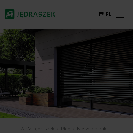
PL
DE
FR
EN
IT
ABM Jędraszek
Blog
Nasze produkty