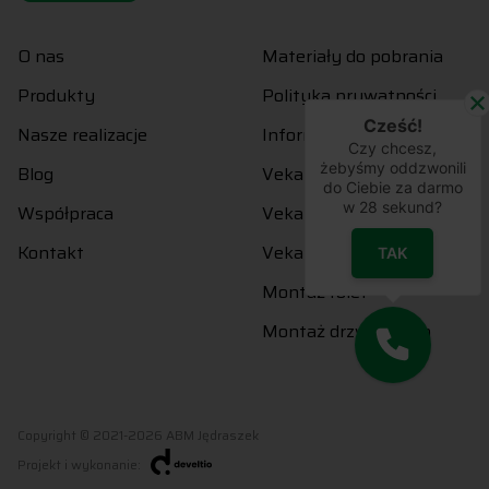
O nas
Materiały do pobrania
Produkty
Polityka prywatności
Cześć!
Nasze realizacje
Informacje prawne
Czy chcesz,
żebyśmy oddzwonili
Blog
Veka Perfectline
do Ciebie za darmo
w
28
sekund?
Współpraca
Veka Softline 82
Kontakt
Veka Softline 76
TAK
Montaż rolet
Montaż drzwi i okien
Copyright © 2021-2026 ABM Jędraszek
Projekt i wykonanie: