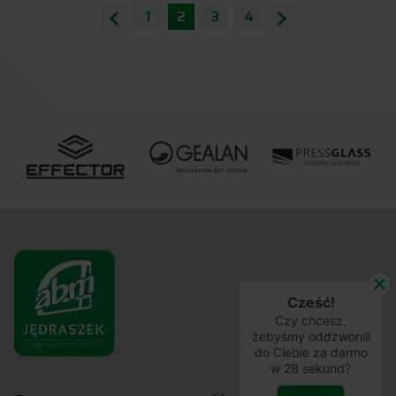
1
2
3
4
Cześć!
Czy chcesz,
żebyśmy oddzwonili
do Ciebie za darmo
w
28
sekund?