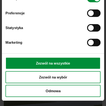
komfort życia w budynku. W poniższym artykule omówimy
kluczowe aspekty związane z termomodernizacją oraz
Preferencje
przedstawimy argumenty […]
Czytaj dalej
Statystyka
AKTUALNOŚCI
Marketing
Zezwól na wszystkie
Zezwól na wybór
Odmowa