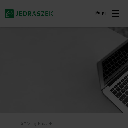
PL
DE
FR
EN
IT
ABM Jędraszek