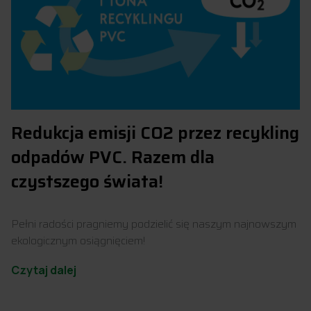
Redukcja emisji CO2 przez recykling
odpadów PVC. Razem dla
czystszego świata!
Pełni radości pragniemy podzielić się naszym najnowszym
ekologicznym osiągnięciem!
Czytaj dalej