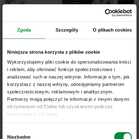
Zgoda
Szczegóły
O plikach cookies
Niniejsza strona korzysta z plików cookie
Wykorzystujemy pliki cookie do spersonalizowania treści
Energooszczędne okna a
i reklam, aby oferować funkcje społecznościowe i
analizować ruch w naszej witrynie. Informacje o tym, jak
termomodernizacja
korzystasz z naszej witryny, udostępniamy partnerom
społecznościowym, reklamowym i analitycznym.
Termomodernizacja z wykorzystaniem energooszczędnych
Partnerzy mogą połączyć te informacje z innymi danymi
okien to inwestycja w przyszłość, która przynosi wymierne
otrzymanymi od Ciebie lub uzyskanymi podczas
korzyści zarówno dla środowiska, jak i dla portfela ich
korzystania z ich usług.
użytkowników. Wymiana starych, nieszczelnych okien na
nowoczesne rozwiązania pozwala znacząco ograniczyć
Wybór
straty ciepła, obniżyć koszty ogrzewania i poprawić
Niezbędne
zgody