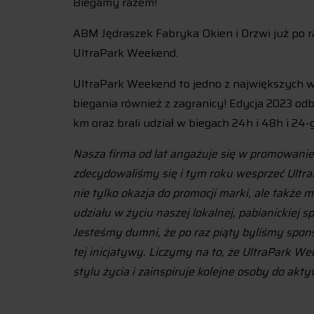
Biegamy razem!
ABM Jędraszek Fabryka Okien i Drzwi już po 
UltraPark Weekend.
UltraPark Weekend to jedno z największych 
biegania również z zagranicy! Edycja 2023 odb
km oraz brali udział w biegach 24h i 48h i 24-
Nasza firma od lat angażuje się w promowanie 
zdecydowaliśmy się i tym roku wesprzeć Ultra
nie tylko okazja do promocji marki, ale także 
udziału w życiu naszej lokalnej, pabianickiej s
Jesteśmy dumni, że po raz piąty byliśmy spo
tej inicjatywy. Liczymy na to, że UltraPark W
stylu życia i zainspiruje kolejne osoby do akty