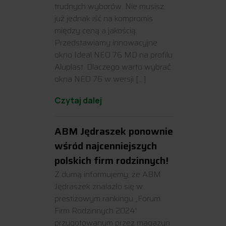
trudnych wyborów. Nie musisz
już jednak iść na kompromis
między ceną a jakością.
Przedstawiamy innowacyjne
okno Ideal NEO 76 MD na profilu
Aluplast. Dlaczego warto wybrać
okna NEO 76 w wersji […]
Czytaj dalej
ABM Jędraszek ponownie
wśród najcenniejszych
polskich firm rodzinnych!
Z dumą informujemy, że ABM
Jędraszek znalazło się w
prestiżowym rankingu „Forum
Firm Rodzinnych 2024”
przygotowanym przez magazyn