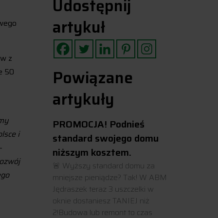
Udostępnij
artykuł
owego
ów z
e 50
Powiązane
artykuły
rmy
PROMOCJA! Podnieś
lsce i
standard swojego domu
–
niższym kosztem.
rozwój
🚨 Wyższy standard domu za
ego
mniejsze pieniądze? Tak! W ABM
Jędraszek teraz 3 uszczelki w
oknie dostaniesz TANIEJ niż
2!Budowa lub remont to czas