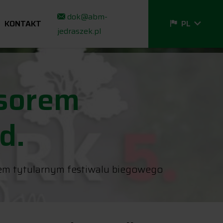
FR
dok@abm-
EN
KONTAKT
PL
jedraszek.pl
IT
nsorem
d.
rem tytularnym festiwalu biegowego