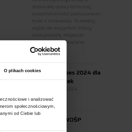
doskonałej izolacji termicznej,
wszechstronności zastosowania i
troski o środowisko. To idealny
wybór dla wszystkich, którzy
cenią prostotę, elegancję i
nowoczesne rozwiązania.
Czytaj dalej
Diament Forbes 2024 dla
O plikach cookies
ABM Jędraszek
Diament Forbes 2024
ołecznościowe i analizować
Czytaj dalej
artnerom społecznościowym,
anymi od Ciebie lub
Wspieramy WOŚP
32 edycja WOŚP