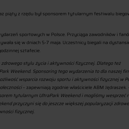
raz piąty z rzędu był sponsorem tytularnym festiwalu bieg
wydarzeń sportowych w Polsce. Przyciąga zawodników i fan
ywała się w dniach 5-7 maja. Uczestnicy biegali na dystansi
godzinnej sztafecie.
zdrowego stylu życia i aktywności fizycznej. Dlatego też
Park Weekend. Sponsoring tego wydarzenia to dla naszej fi
możliwość wsparcia rozwoju sportu i aktywności fizycznej w Po
połeczności
– zapewniają zgodnie właściciele ABM Jędraszek. 
nsorem tytularnym UltraPark Weekend i mogliśmy wesprzeć 
eekend przyczyni się do jeszcze większej popularyzacji zdrow
wności fizycznej.