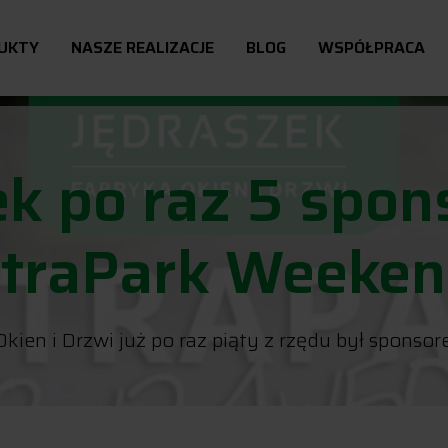
UKTY
NASZE REALIZACJE
BLOG
WSPÓŁPRACA
k po raz 5 spo
ltraPark Weeken
ien i Drzwi już po raz piąty z rzędu był sponso