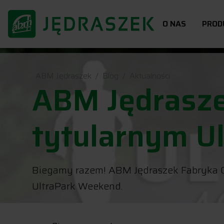
O NAS
PROD
ABM Jędraszek
Blog
Aktualności
ABM Jędrasze
tytularnym U
Biegamy razem! ABM Jędraszek Fabryka Ok
UltraPark Weekend.