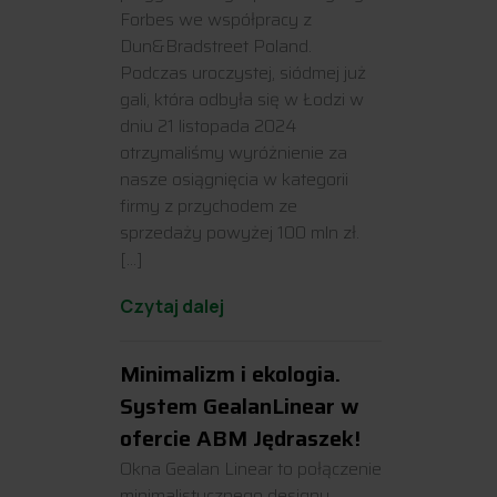
Forbes we współpracy z
Dun&Bradstreet Poland.
Podczas uroczystej, siódmej już
gali, która odbyła się w Łodzi w
dniu 21 listopada 2024
otrzymaliśmy wyróżnienie za
nasze osiągnięcia w kategorii
firmy z przychodem ze
sprzedaży powyżej 100 mln zł.
[…]
Czytaj dalej
Minimalizm i ekologia.
System GealanLinear w
ofercie ABM Jędraszek!
Okna Gealan Linear to połączenie
minimalistycznego designu,