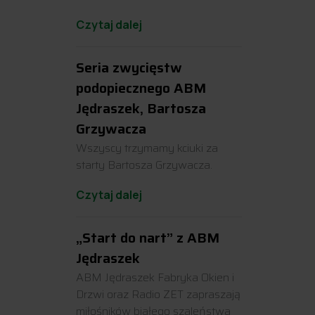
Czytaj dalej
Seria zwycięstw
podopiecznego ABM
Jędraszek, Bartosza
Grzywacza
Wszyscy trzymamy kciuki za
starty Bartosza Grzywacza.
Czytaj dalej
„Start do nart” z ABM
Jędraszek
ABM Jędraszek Fabryka Okien i
Drzwi oraz Radio ZET zapraszają
miłośników białego szaleństwa