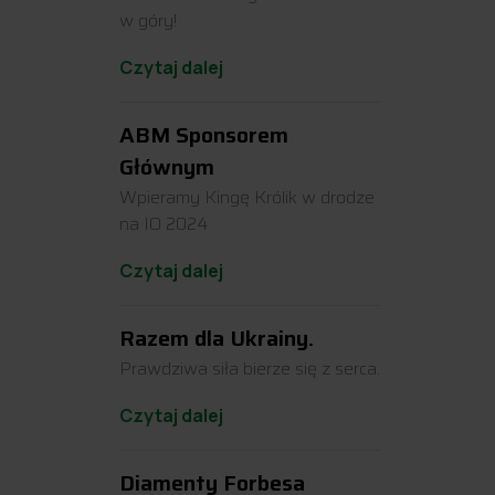
w góry!
Czytaj dalej
ABM Sponsorem
Głównym
Wpieramy Kingę Królik w drodze
na IO 2024
Czytaj dalej
Razem dla Ukrainy.
Prawdziwa siła bierze się z serca.
Czytaj dalej
Diamenty Forbesa