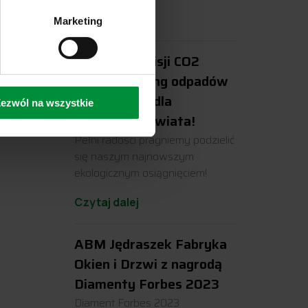
Czytaj dalej
Marketing
Redukcja emisji CO2
przez recykling odpadów
PVC. Razem dla
ezwól na wszystkie
czystszego świata!
Pełni radości pragniemy podzielić
się naszym najnowszym
ekologicznym osiągnięciem!
Czytaj dalej
ABM Jędraszek Fabryka
Okien i Drzwi z nagrodą
Diamenty Forbes 2023
Diament Forbes 2023