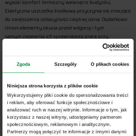
wysoki komfort termiczny wewnątrz budynku.
Elastyczna uszczelka środkowa przyczynia się znacząco
do zwiększenia izolacyjności cieplnej okna. Dodatkowo
chroni elementy okucia przed wilgocią i tym
samym zapewnia ich sprawniejszą pracę przy
otwieraniu okna, zwłaszcza przy niskich temperaturach
na zewnątrz.
Zgoda
Szczegóły
O plikach cookies
Udostępnij artykuł
Niniejsza strona korzysta z plików cookie
Wykorzystujemy pliki cookie do spersonalizowania treści
Powiązane artykuły
i reklam, aby oferować funkcje społecznościowe i
analizować ruch w naszej witrynie. Informacje o tym, jak
PROMOCJA! Podnieś standard swojego domu
korzystasz z naszej witryny, udostępniamy partnerom
niższym kosztem.
społecznościowym, reklamowym i analitycznym.
Partnerzy mogą połączyć te informacje z innymi danymi
🚨 Wyższy standard domu za mniejsze pieniądze? Tak! W