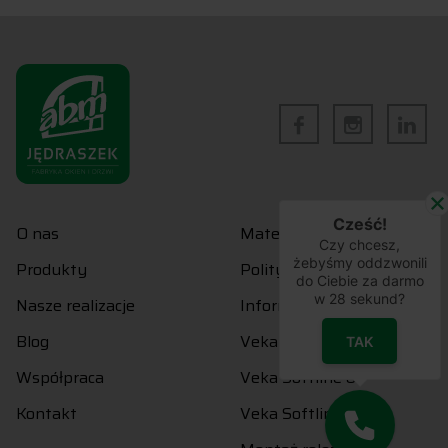
Cześć!
O nas
Materiały do pobrania
Czy chcesz,
żebyśmy oddzwonili
Produkty
Polityka prywatności
do Ciebie za darmo
w
28
sekund?
Nasze realizacje
Informacje prawne
Blog
Veka Perfectline
TAK
Współpraca
Veka Softline 82
Kontakt
Veka Softline 76