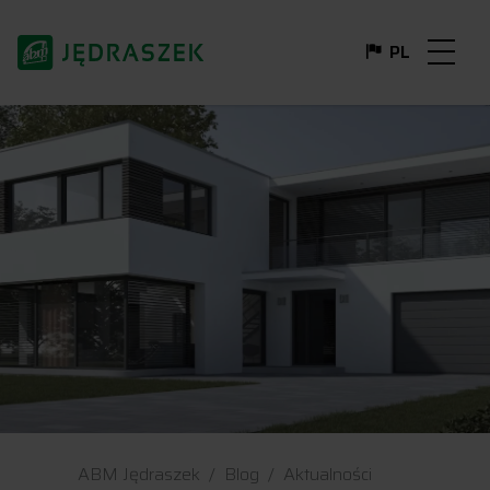
PL
DE
FR
EN
IT
ABM Jędraszek
Blog
Aktualności