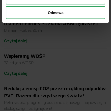
Czytaj dalej
Odmowa
Diament Forbes 2024 dla ABM Jędraszek
Diament Forbes 2024
Czytaj dalej
Wspieramy WOŚP
32 edycja WOŚP
Czytaj dalej
Redukcja emisji CO2 przez recykling odpadów
PVC. Razem dla czystszego świata!
Pełni radości pragniemy podzielić się naszym najnowszym
ekologicznym osiągnięciem!