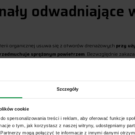
anały odwadniające 
terii organicznej usuwa się z otworów drenażowych
przy uż
 przedmuchuje sprężonym powietrzem
. Bezwzględnie zakaz
oko rysują wewnętrzne komory profilu. Całkowicie zablokow
m wody w dolnej części ramy, a przy bardzo silnych opadac
a pokoju. Drożne i czyste kanały gwarantują prawidłowe
budynku.
Szczegóły
nowy chroni uszczelk
 plików cookie
do spersonalizowania treści i reklam, aby oferować funkcje sp
ormacje o tym, jak korzystasz z naszej witryny, udostępniamy p
Partnerzy mogą połączyć te informacje z innymi danymi otrzym