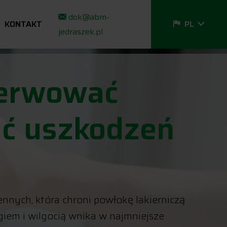
FR
dok@abm-
EN
KONTAKT
PL
jedraszek.pl
IT
serwować
ąć uszkodzeń
ych, która chroni powłokę lakierniczą
iem i wilgocią wnika w najmniejsze