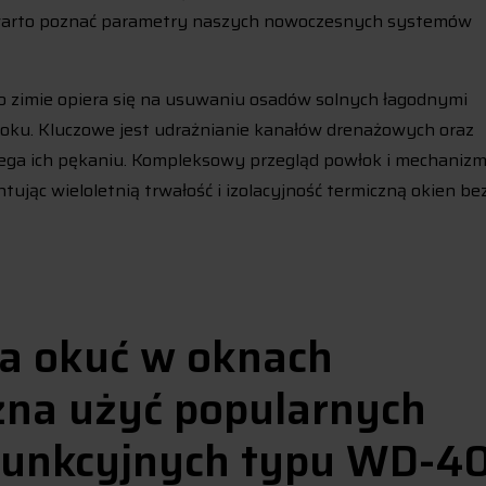
warto poznać parametry naszych nowoczesnych systemów
po zimie opiera się na usuwaniu osadów solnych łagodnymi
oku. Kluczowe jest udrażnianie kanałów drenażowych oraz
biega ich pękaniu. Kompleksowy przegląd powłok i mechaniz
jąc wieloletnią trwałość i izolacyjność termiczną okien be
a okuć w oknach
na użyć popularnych
funkcyjnych typu WD-4