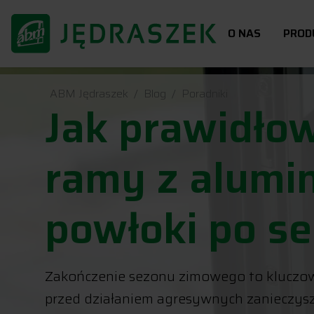
O NAS
PROD
ABM Jędraszek
Blog
Poradniki
Jak prawidło
ramy z alumi
powłoki po s
Zakończenie sezonu zimowego to kluczow
przed działaniem agresywnych zanieczysz