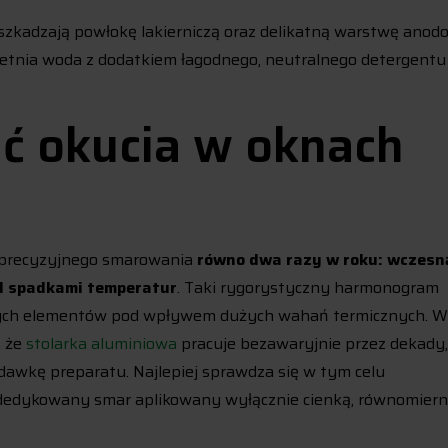
uszkadzają powłokę lakierniczą oraz delikatną warstwę anod
 letnia woda z dodatkiem łagodnego, neutralnego detergentu
ć okucia w oknach
 precyzyjnego smarowania
równo dwa razy w roku: wczesn
ed spadkami temperatur
. Taki rygorystyczny harmonogram
owych elementów pod wpływem dużych wahań termicznych. W
, że
stolarka aluminiowa
pracuje bezawaryjnie przez dekady, 
dawkę preparatu. Najlepiej sprawdza się w tym celu
 dedykowany smar aplikowany wyłącznie cienką, równomier