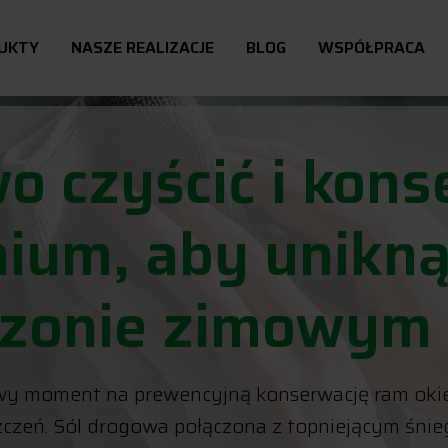
UKTY
NASZE REALIZACJE
BLOG
WSPÓŁPRACA
wo czyścić i kon
nium, aby unikn
ezonie zimowym
y moment na prewencyjną konserwację ram okienn
czeń. Sól drogowa połączona z topniejącym śnieg