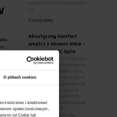
specyfiki konkretnego budynku.
w
[…]
Czytaj dalej
Akustyczny komfort
yciu
wnętrz z oknami Veka –
ane
popraw jakość życia
any
Akustyczny komfort wnętrz jest
h
kluczowy dla jakości dźwięku w
przestrzeni mieszkalnej. Okna
Veka odgrywają ważną rolę w
O plikach cookies
tym kontekście, gdyż wpływają
i
na izolacyjność akustyczną
budynku. Hałas zewnętrzny
może negatywnie oddziaływać
ołecznościowe i analizować
na codzienne życie
artnerom społecznościowym,
mieszkańców, utrudniając
anymi od Ciebie lub