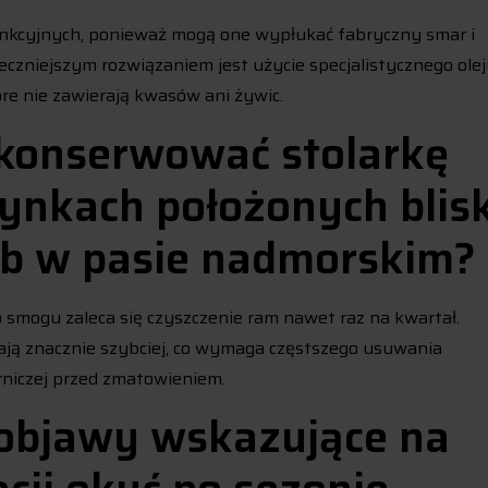
unkcyjnych, ponieważ mogą one wypłukać fabryczny smar i
czniejszym rozwiązaniem jest użycie specjalistycznego olej
óre nie zawierają kwasów ani żywic.
 konserwować stolarkę
ynkach położonych blis
ub w pasie nadmorskim?
smogu zaleca się czyszczenie ram nawet raz na kwartał.
ają znacznie szybciej, co wymaga częstszego usuwania
rniczej przed zmatowieniem.
 objawy wskazujące na