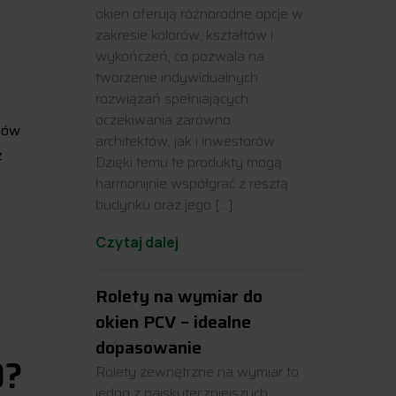
okien oferują różnorodne opcje w
zakresie kolorów, kształtów i
wykończeń, co pozwala na
tworzenie indywidualnych
rozwiązań spełniających
oczekiwania zarówno
mów
architektów, jak i inwestorów.
z
Dzięki temu te produkty mogą
harmonijnie współgrać z resztą
budynku oraz jego […]
Czytaj dalej
Rolety na wymiar do
okien PCV – idealne
dopasowanie
0?
Rolety zewnętrzne na wymiar to
jedno z najskuteczniejszych