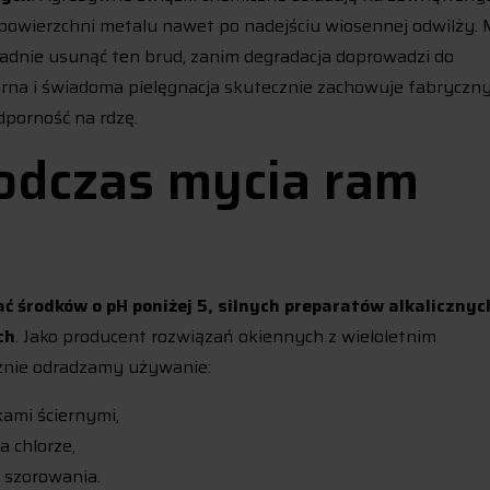
 powierzchni metalu nawet po nadejściu wiosennej odwilży. 
dnie usunąć ten brud, zanim degradacja doprowadzi do
rna i świadoma pielęgnacja skutecznie zachowuje fabryczn
dporność na rdzę.
odczas mycia ram
ć środków o pH poniżej 5, silnych preparatów alkalicznyc
ch
. Jako producent rozwiązań okiennych z wieloletnim
znie odradzamy używanie:
ami ściernymi,
a chlorze,
 szorowania.