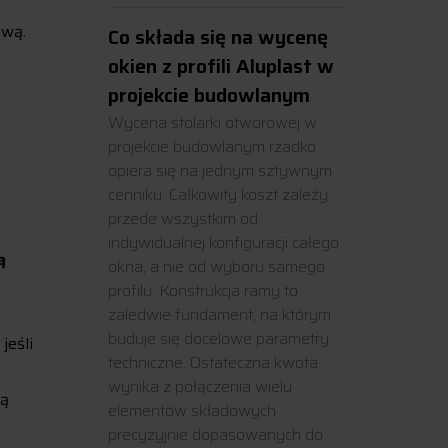
ową.
Co składa się na wycenę
okien z profili Aluplast w
projekcie budowlanym
Wycena stolarki otworowej w
projekcie budowlanym rzadko
opiera się na jednym sztywnym
cenniku. Całkowity koszt zależy
przede wszystkim od
indywidualnej konfiguracji całego
ą
okna, a nie od wyboru samego
profilu. Konstrukcja ramy to
zaledwie fundament, na którym
buduje się docelowe parametry
jeśli
techniczne. Ostateczna kwota
wynika z połączenia wielu
ną
elementów składowych
precyzyjnie dopasowanych do