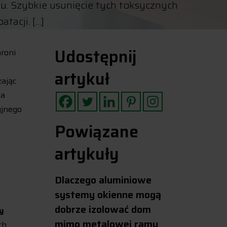
alu. Szybkie usunięcie tych toksycznych
tacji. […]
Udostępnij
roni
artykuł
zając
ia
yjnego
Powiązane
artykuły
Dlaczego aluminiowe
systemy okienne mogą
dobrze izolować dom
y
mimo metalowej ramy
ch