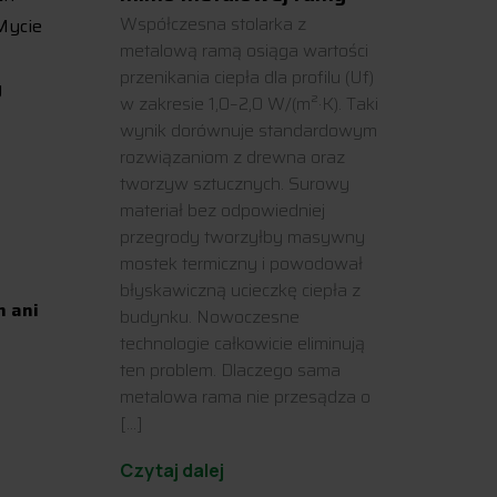
Współczesna stolarka z
Mycie
metalową ramą osiąga wartości
przenikania ciepła dla profilu (Uf)
y
w zakresie 1,0–2,0 W/(m²·K). Taki
wynik dorównuje standardowym
rozwiązaniom z drewna oraz
tworzyw sztucznych. Surowy
materiał bez odpowiedniej
przegrody tworzyłby masywny
mostek termiczny i powodował
błyskawiczną ucieczkę ciepła z
h ani
budynku. Nowoczesne
technologie całkowicie eliminują
ten problem. Dlaczego sama
metalowa rama nie przesądza o
[…]
Czytaj dalej