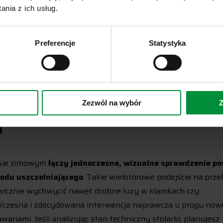
je trwałą barierę hydrofobową i pozwala gumie utrzymać
nia z ich usług.
urach
. Zanim nałożymy ten specjalistyczny środek, wszystki
 wodą i zostawić do całkowitego wyschnięcia. Cieniutki film 
Preferencje
Statystyka
teriał izolacyjny nie ulega stwardnieniu i nie pęka pod
u pielęgnacji najczęściej skutkuje szybkim kruszeniem się
ej.
osenny przegląd
Zezwól na wybór
Z
?
resie zimowym
łączy jednoczesne, wizualne sprawdzenie po
wodu uszczelniającego
. Takie wielotorowe podejście na prze
awicznie wychwycić nawet drobne luzy w klamkach czy
 Wczesna i zdecydowana interwencja naprawcza u progu now
riami. Jeśli analizując stan techniczny stolarki, planujesz