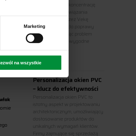
 pełną
odpoczynek czy koncentrację.
Innowacyjne rozwiązania
e
proponowane przez Vekę
smaru
przyczyniają się do poprawy
Marketing
akustyki, eliminując problem
hałasu i tworząc wygodne
warunki […]
Czytaj dalej
ezwól na wszystkie
Personalizacja okien PVC
– klucz do efektywności
Personalizacja okien PVC to
włok
istotny aspekt w projektowaniu
łomie
architektonicznym, umożliwiający
dostosowanie produktów do
ego
unikalnych wymagań klientów.
Firmy zajmujące się sprzedażą