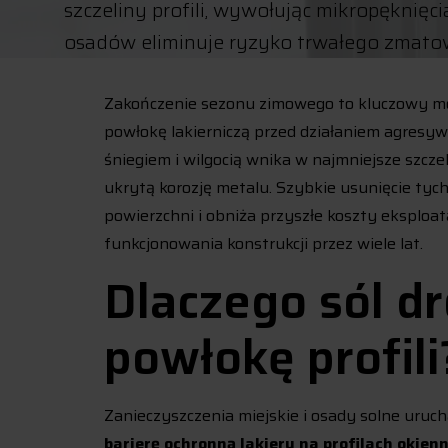
szczeliny profili, wywołując mikropęknięc
osadów eliminuje ryzyko trwałego zmatowie
Zakończenie sezonu zimowego to kluczowy mo
powłokę lakierniczą przed działaniem agresy
śniegiem i wilgocią wnika w najmniejsze szczel
ukrytą korozję metalu. Szybkie usunięcie ty
powierzchni i obniża przyszłe koszty eksploa
funkcjonowania konstrukcji przez wiele lat.
Dlaczego sól d
powłokę profili
Zanieczyszczenia miejskie i osady solne uruc
barierę ochronną lakieru na profilach okien